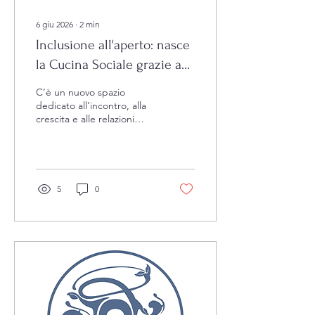
6 giu 2026
∙
2
min
Inclusione all'aperto: nasce
la Cucina Sociale grazie a
IKEA Ancona
C’è un nuovo spazio
dedicato all’incontro, alla
crescita e alle relazioni
autentiche all’interno dei
15 ettari di parco della
Fondazione Pace e Bene
ETS. Infatti, con il lancio
del progetto “Armonia e
5
0
Inclusione – Cucina Sociale
Outdoor”, è nata questa
iniziativa che unisce
l'educazione dei giovani
alla condivisione
comunitaria di valori
ambientali e culinari,
promossa grazie al
sostegno di IKEA Ancona.