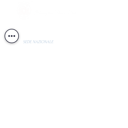
Seguici anche su:
SEDE NAZIONALE
Contrada Moglie, 2
62010 - Montelupone (MC)
CONTATTI
Segreteria +
39 0733 499264
Resp. Ricerca e Sviluppo
Stefania +39 339 188 5205
Resp. Comunicazioni Istituzionali
Cecilia
+39 347 862 7999
Resp. Ufficio Stampa
Gennaro
+39 340 520 2455
Email