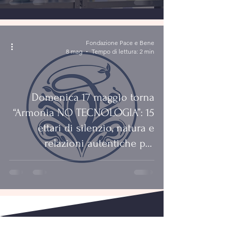
Fondazione Pace e Bene
8 mag
Tempo di lettura: 2 min
Domenica 17 maggio torna
“Armonia NO TECNOLOGIA”: 15
ettari di silenzio, natura e
relazioni autentiche per
riscoprire il tempo umano.
Evento ideato dal Maestro
Corrado Lazzarini, seconda
edizione