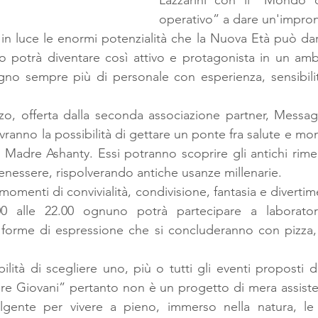
Lazzarini con il “Mondo de
operativo” a dare un'impront
in luce le enormi potenzialità che la Nuova Età può da
 potrà diventare così attivo e protagonista in un ambi
gno sempre più di personale con esperienza, sensibilit
o, offerta dalla seconda associazione partner, Messag
vranno la possibilità di gettare un ponte fra salute e m
i Madre Ashanty. Essi potranno scoprire gli antichi rime
benessere, rispolverando antiche usanze millenarie.
enti di convivialità, condivisione, fantasia e divertiment
0 alle 22.00 ognuno potrà partecipare a laboratori 
forme di espressione che si concluderanno con pizza, 
lità di scegliere uno, più o tutti gli eventi proposti d
re Giovani” pertanto non è un progetto di mera assiste
gente per vivere a pieno, immerso nella natura, le 