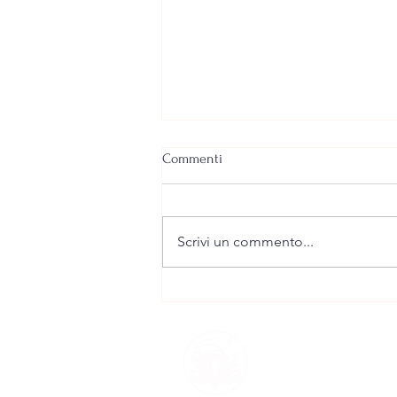
Commenti
Scrivi un commento...
AGRICONSERVE REGA: quindici
anni di generosità al fianco
delle famiglie