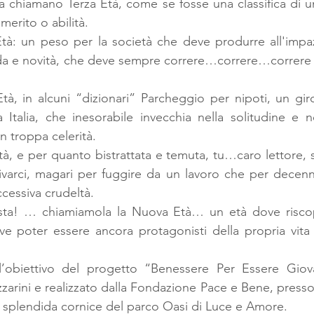
iamano Terza Età, come se fosse una classifica di una
merito o abilità.
tà: un peso per la società che deve produrre all'impaz
da e novità, che deve sempre correre…correre…correre p
tà, in alcuni “dizionari” Parcheggio per nipoti, un gi
a Italia, che inesorabile invecchia nella solitudine e n
n troppa celerità.
à, e per quanto bistrattata e temuta, tu…caro lettore, se
rivarci, magari per fuggire da un lavoro che per decenni
cessiva crudeltà.
ta! … chiamiamola la Nuova Età… un età dove riscopr
 poter essere ancora protagonisti della propria vita al
’obiettivo del progetto “Benessere Per Essere Giova
arini e realizzato dalla Fondazione Pace e Bene, presso 
 splendida cornice del parco Oasi di Luce e Amore.