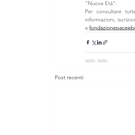
“Nuova Età”.
Per consultare tut
informazioni, iscrizi
a 
fondazionepacee
Post recenti