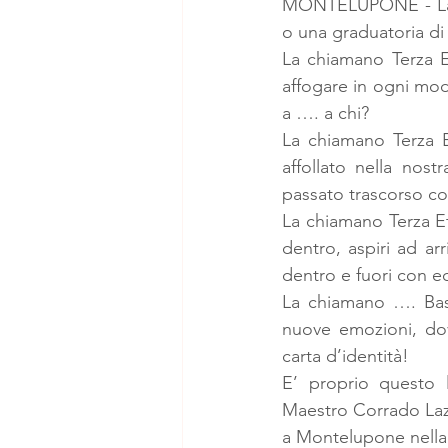
MONTELUPONE - La ch
o una graduatoria di 
La chiamano Terza E
affogare in ogni mo
a …. a chi?
La chiamano Terza E
affollato nella nostr
passato trascorso co
La chiamano Terza Et
dentro, aspiri ad ar
dentro e fuori con ec
La chiamano …. Bas
nuove emozioni, dove
carta d’identità!
E’ proprio questo l
Maestro Corrado Lazz
a Montelupone nella