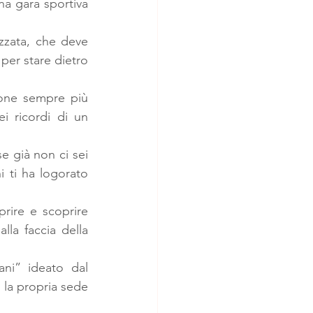
 gara sportiva 
zata, che deve 
er stare dietro 
rone sempre più 
ei ricordi di un 
 già non ci sei 
 ti ha logorato 
ire e scoprire 
la faccia della 
ni” ideato dal 
la propria sede 