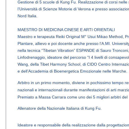
Gestione di 5 scuole di Kung Fu. Realizzazione di corsi nelle 
l’Università di Scienze Motorie di Verona e presso associazioni
Nord Italia.
MAESTRO DI MEDICINA CINESE E ARTI ORIENTALI
Maestro e terapeuta Reiki Original M° Usui Mikao Method, P
Plantare, allievo e poi docente anche presso l’A.MI. Universi
nella tecnica “Tibetan Vibration” ESPANDE di Sauro Tronconi
Linfodrenaggio, ideatore del percorso “I 4 livelli di consapev
Wang, della Tibet Harmony School, di CIDO Centro Internazion
e dell’Accademia di Bioenergetica Emozionale nelle Marche.
Arbitro in un primo momento, diviene in pochissimo tempo resp
nazionali e internazionali durante manifestazioni di arti marzi
Premiato a Massa Carrara come uno dei 5 migliori arbitri de
Allenatore della Nazionale Italiana di Kung Fu.
Ideatore e responsabile della realizzazione dalla progettazio