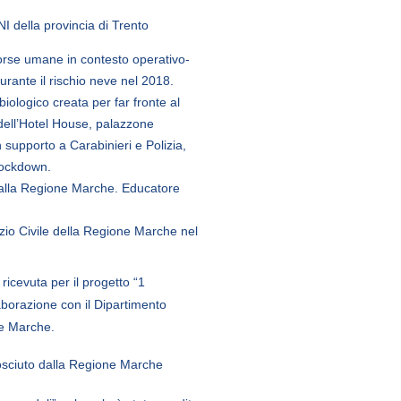
NI della provincia di Trento
orse umane in contesto operativo-
rante il rischio neve nel 2018.
biologico creata per far fronte al
dell’Hotel House, palazzone
n supporto a Carabinieri e Polizia,
 Lockdown.
o dalla Regione Marche. Educatore
zio Civile della Regione Marche nel
icevuta per il progetto “1
laborazione con il Dipartimento
ne Marche.
ciuto dalla Regione Marche