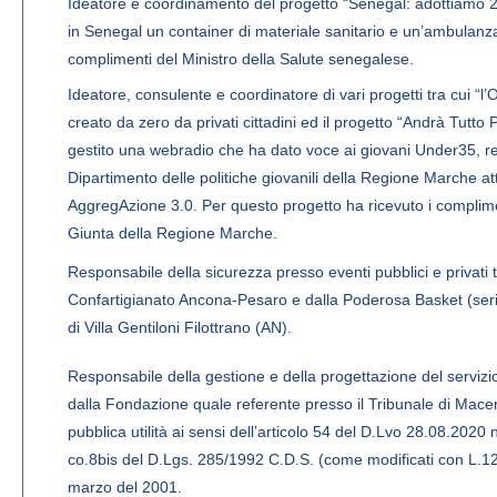
Ideatore e coordinamento del progetto “Senegal: adottiamo 2 
in Senegal un container di materiale sanitario e un’ambulanza
complimenti del Ministro della Salute senegalese.
Ideatore, consulente e coordinatore di vari progetti tra cui “
creato da zero da privati cittadini ed il progetto “Andrà Tutto
gestito una webradio che ha dato voce ai giovani Under35, rea
Dipartimento delle politiche giovanili della Regione Marche at
AggregAzione 3.0. Per questo progetto ha ricevuto i compliment
Giunta della Regione Marche.
Responsabile della sicurezza presso eventi pubblici e privati t
Confartigianato Ancona-Pesaro e dalla Poderosa Basket (seri
di Villa Gentiloni Filottrano (AN).
Responsabile della gestione e della progettazione del serviz
dalla Fondazione quale referente presso il Tribunale di Macera
pubblica utilità ai sensi dell’articolo 54 del D.Lvo 28.08.2020
co.8bis del D.Lgs. 285/1992 C.D.S. (come modificati con L.120
marzo del 2001.