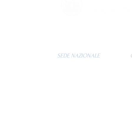
SEDE NAZIONALE
Contrada Moglie, 2
62010 - Montelupone (MC)