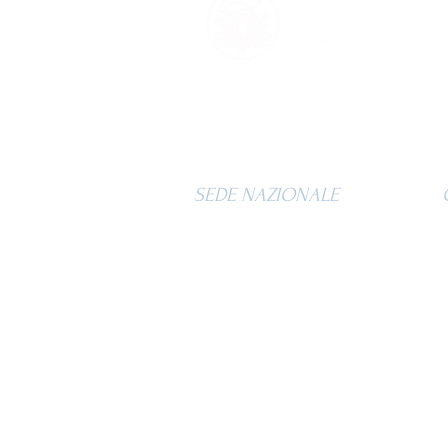
SEDE NAZIONALE
Contrada Moglie, 2
62010 - Montelupone (MC)