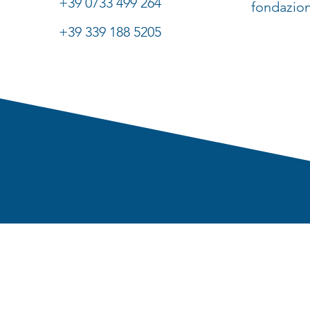
+39 0733 499 264
fondazio
+39 339 188 5205