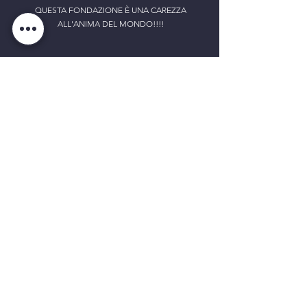
QUESTA FONDAZIONE È UNA CAREZZA
ALL'ANIMA DEL MONDO!!!!
Seguici anche su:
SEDE NAZIONALE
Contrada Moglie, 2
62010 - Montelupone (MC)