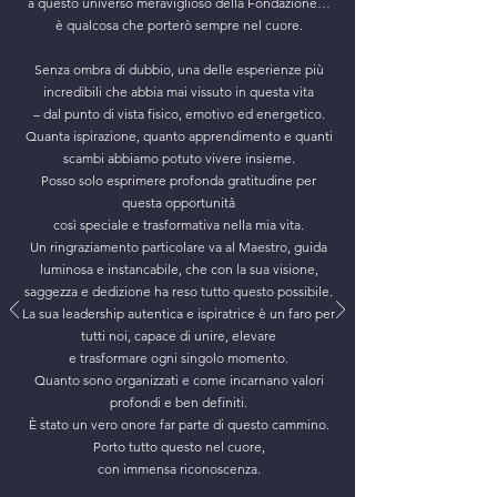
a questo universo meraviglioso della Fondazione…
è qualcosa che porterò sempre nel cuore.
Senza ombra di dubbio, una delle esperienze più
incredibili che abbia mai vissuto in questa vita
– dal punto di vista fisico, emotivo ed energetico.
Quanta ispirazione, quanto apprendimento e quanti
scambi abbiamo potuto vivere insieme.
Posso solo esprimere profonda gratitudine per
questa opportunità
così speciale e
trasformativa nella mia vita.
Un ringraziamento particolare va al Maestro, guida
luminosa e instancabile, che con la sua visione,
saggezza e dedizione ha reso tutto questo possibile.
La sua leadership autentica e ispiratrice è un faro per
tutti noi, capace di unire, elevare
e
trasformare ogni singolo momento.
Quanto sono organizzati e come incarnano valori
profondi e ben definiti.
È stato un vero onore far parte di questo cammino.
Porto tutto questo nel cuore,
con immensa riconoscenza.